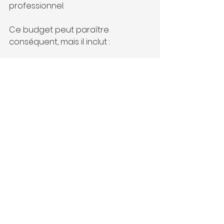
professionnel.
Ce budget peut paraître 
conséquent, mais il inclut :
La conception sur mesure
La fourniture du matériel
La pose par des menuisiers 
qualifiés
La garantie sur la structure et 
les mécanismes
💡 
Bon à savoir
 : Certaines aides 
financières peuvent s'appliquer si 
votre pergola est associée à un 
projet de rénovation énergétique. 
Renseignez-vous sur 
MaPrimeRénov' ou l'éco-PTZ.